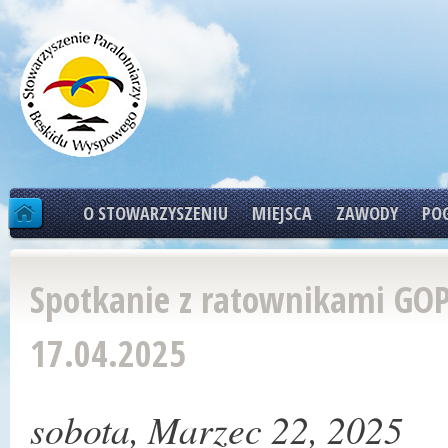
Pr
do
tre
O STOWARZYSZENIU
MIEJSCA
ZAWODY
PO
Spotkanie z ratownikami GO
17.04.2025
sobota, Marzec 22, 2025
STRONA